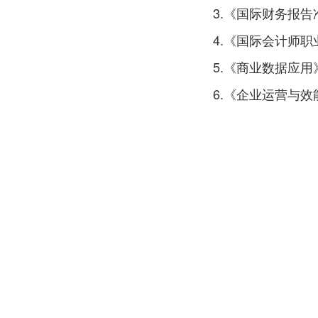
3.《国际财务报告
4.《国际会计师职
5.《商业数据应用
6.《企业运营与效
(二)考试日期
中国区全年四次考
https://ipaau.org.cn/j
(三)考试方式
通过计算机作答，包
六、中税协会员专
持有中国注册税务师职
成为国际认可会计师：
1. 中税协会员如具